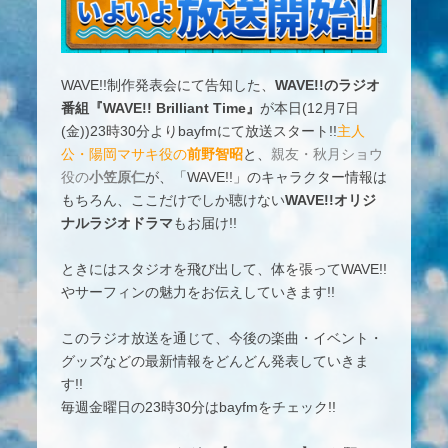
WAVE!!制作発表会にて告知した、
WAVE!!のラジオ
番組『WAVE!! Brilliant Time』
が本日(12月7日
(金))23時30分よりbayfmにて放送スタート!!
主人
公・陽岡マサキ役の
前野智昭
と、
親友・秋月ショウ
役の
小笠原仁
が、「WAVE!!」のキャラクター情報は
もちろん、ここだけでしか聴けない
WAVE!!オリジ
ナルラジオドラマ
もお届け!!
ときにはスタジオを飛び出して、体を張ってWAVE!!
やサーフィンの魅力をお伝えしていきます!!
このラジオ放送を通じて、今後の楽曲・イベント・
グッズなどの最新情報をどんどん発表していきま
す!!
毎週金曜日の23時30分はbayfmをチェック!!