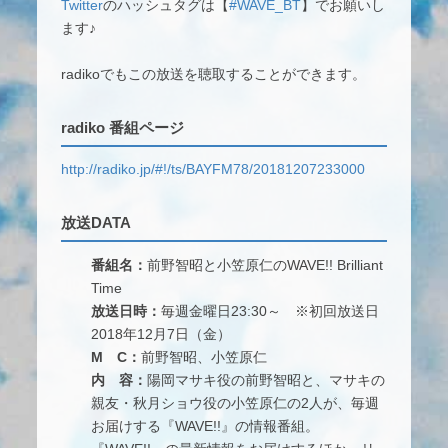
Twitter
のハッシュタグは【
#WAVE_BT
】でお願いし
ます♪
radikoでもこの放送を聴取することができます。
radiko 番組ページ
http://radiko.jp/#!/ts/BAYFM78/20181207233000
放送DATA
番組名：
前野智昭と小笠原仁のWAVE!! Brilliant
Time
放送日時：
毎週金曜日23:30～ ※初回放送日
2018年12月7日（金）
M
C：
前野智昭、小笠原仁
内 容：
陽岡マサキ役の前野智昭と、マサキの
親友・秋月ショウ役の小笠原仁の2人が、毎週
お届けする『WAVE!!』の情報番組。