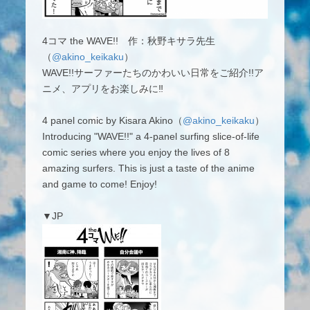
4コマ the WAVE!! 作：秋野キサラ先生
（
@akino_keikaku
）
WAVE!!サーファーたちのかわいい日常をご紹介!!ア
ニメ、アプリをお楽しみに‼️
4 panel comic by Kisara Akino（
@akino_keikaku
）
Introducing "WAVE!!" a 4-panel surfing slice-of-life
comic series where you enjoy the lives of 8
amazing surfers. This is just a taste of the anime
and game to come! Enjoy!
▼JP